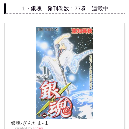
1・銀魂 発刊巻数：77巻 連載中
銀魂-ぎんたま- 1
created by
Rinker