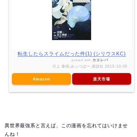
転生したらスライムだった件(1) (シリウスKC)
カエレバ
posted with
川上 泰樹,みっつばー 講談社 2015-10-30
Amazon
楽天市場
異世界最強系と言えば、この漫画を忘れてはいけませ
んね！