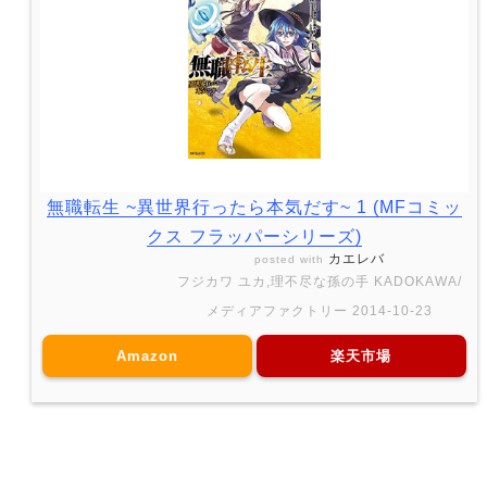
無職転生 ~異世界行ったら本気だす~ 1 (MFコミッ
クス フラッパーシリーズ)
カエレバ
posted with
フジカワ ユカ,理不尽な孫の手 KADOKAWA/
メディアファクトリー 2014-10-23
Amazon
楽天市場