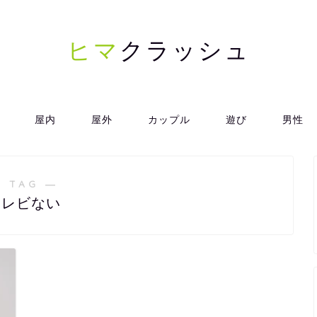
ヒマ
クラッシュ
屋内
屋外
カップル
遊び
男性
 TAG ―
テレビない