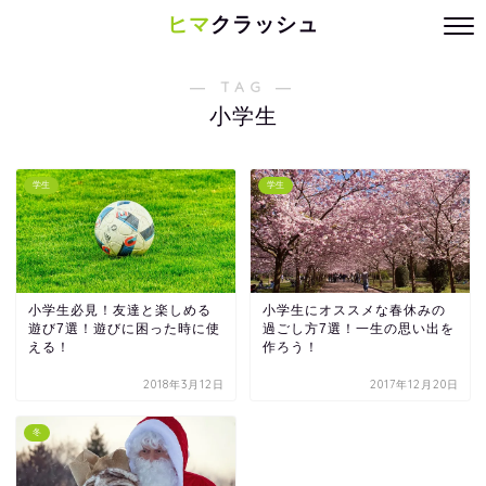
ヒマ
クラッシュ
― TAG ―
小学生
学生
学生
小学生必見！友達と楽しめる
小学生にオススメな春休みの
遊び7選！遊びに困った時に使
過ごし方7選！一生の思い出を
える！
作ろう！
2018年3月12日
2017年12月20日
冬