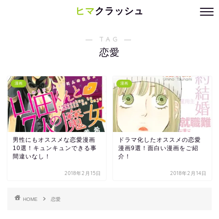
ヒマ
クラッシュ
― TAG ―
恋愛
漫画
漫画
男性にもオススメな恋愛漫画
ドラマ化したオススメの恋愛
10選！キュンキュンできる事
漫画9選！面白い漫画をご紹
間違いなし！
介！
2018年2月15日
2018年2月14日
HOME
恋愛