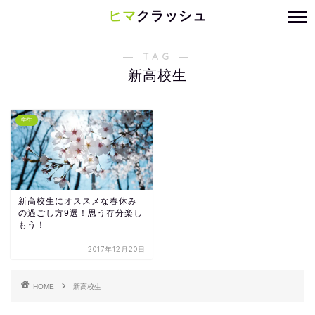
ヒマ
クラッシュ
― TAG ―
新高校生
学生
新高校生にオススメな春休み
の過ごし方9選！思う存分楽し
もう！
2017年12月20日
HOME
新高校生