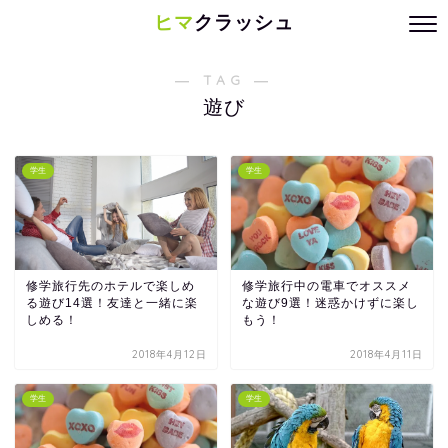
ヒマ
クラッシュ
― TAG ―
遊び
学生
学生
修学旅行先のホテルで楽しめ
修学旅行中の電車でオススメ
る遊び14選！友達と一緒に楽
な遊び9選！迷惑かけずに楽し
しめる！
もう！
2018年4月12日
2018年4月11日
学生
学生