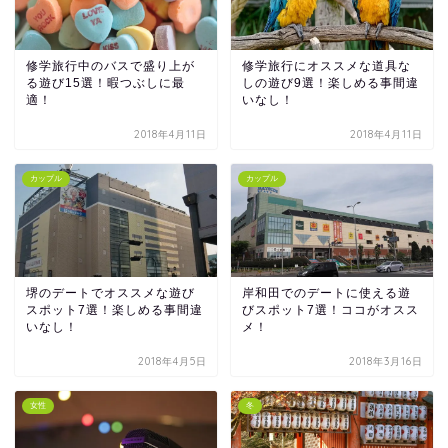
修学旅行中のバスで盛り上が
修学旅行にオススメな道具な
る遊び15選！暇つぶしに最
しの遊び9選！楽しめる事間違
適！
いなし！
2018年4月11日
2018年4月11日
カップル
カップル
堺のデートでオススメな遊び
岸和田でのデートに使える遊
スポット7選！楽しめる事間違
びスポット7選！ココがオスス
いなし！
メ！
2018年4月5日
2018年3月16日
女性
冬