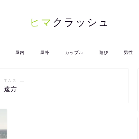
ヒマ
クラッシュ
屋内
屋外
カップル
遊び
男性
 TAG ―
遠方