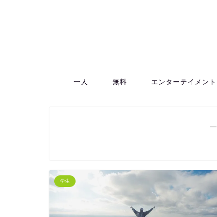
一人
無料
エンターテイメント
―
学生