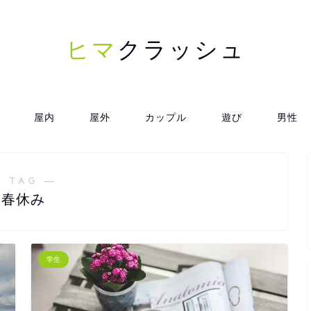
ヒマ
クラッシュ
屋内
屋外
カップル
遊び
男性
 TAG ―
春休み
学生