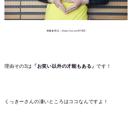
画像参照元：https://ux.nu/tXYBD
理由その3は
「お笑い以外の才能もある」
です！
くっきーさんの凄いところはココなんですよ！