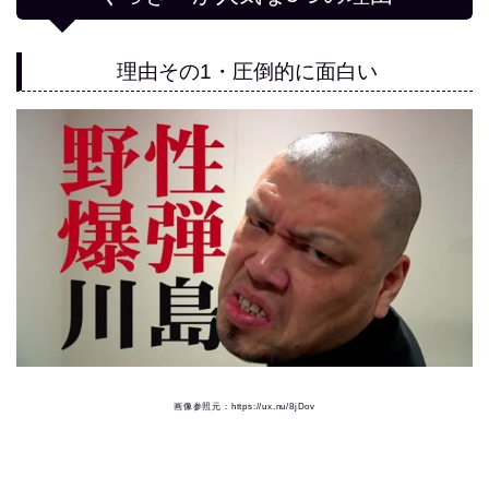
理由その1・圧倒的に面白い
画像参照元：https://ux.nu/8jDov