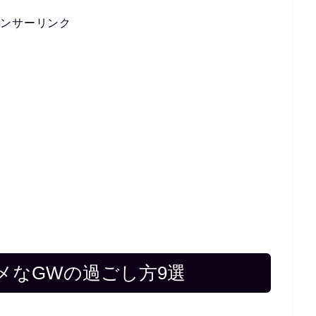
ポンサーリンク
メなGWの過ごし方9選